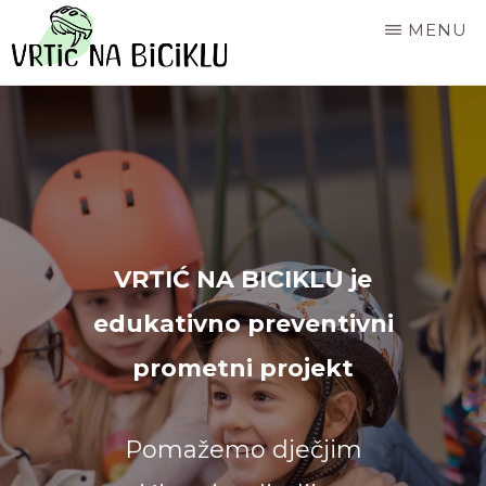
Skip
MENU
to
VRTIĆ
main
Edukativno
NA
content
BICIKLU
preventivni
prometni
projekt
VRTIĆ NA BICIKLU je
edukativno preventivni
prometni projekt
Pomažemo dječjim