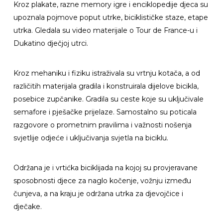
Kroz plakate, razne memory igre i enciklopedije djeca su
upoznala pojmove poput utrke, biciklističke staze, etape
utrka. Gledala su video materijale o Tour de France-u i
Dukatino dječjoj utrci.
Kroz mehaniku i fiziku istraživala su vrtnju kotača, a od
različitih materijala gradila i konstruirala dijelove bicikla,
posebice zupčanike. Gradila su ceste koje su uključivale
semafore i pješačke prijelaze. Samostalno su poticala
razgovore o prometnim pravilima i važnosti nošenja
svjetlije odjeće i uključivanja svjetla na biciklu.
Održana je i vrtićka biciklijada na kojoj su provjeravane
sposobnosti djece za naglo kočenje, vožnju između
čunjeva, a na kraju je održana utrka za djevojčice i
dječake.